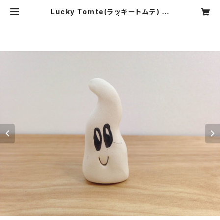
Lucky Tomte(ラッキートムテ) 白
いオバケ／GHOST | interior sho
p moani