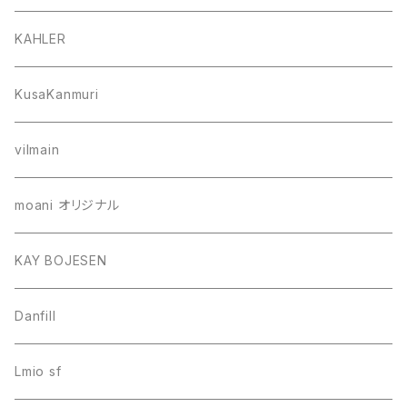
KAHLER
KusaKanmuri
vilmain
moani オリジナル
KAY BOJESEN
Danfill
Lmio sf